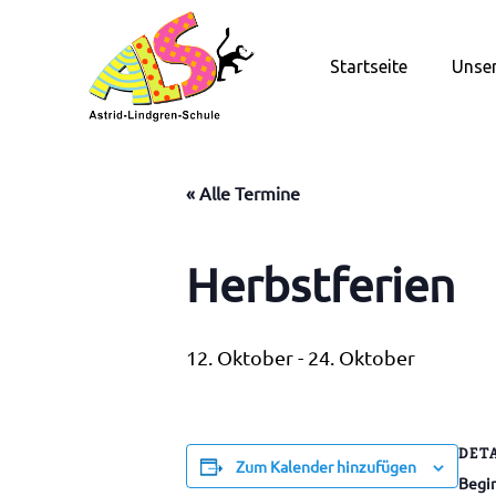
Zum
Inhalt
Startseite
Unser
springen
« Alle Termine
Herbstferien
12. Oktober
-
24. Oktober
DET
Zum Kalender hinzufügen
Begi