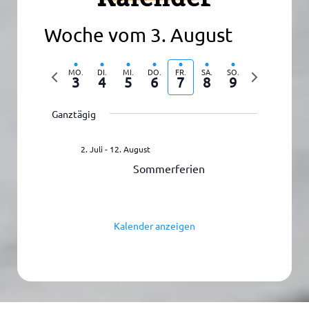
Woche vom 3. August
Vorherige
Nächste
MO.
DI.
MI.
DO.
FR.
SA.
SO.
3
4
5
6
7
8
9
Woche
Woche
Ganztägig
2. Juli
-
12. August
Sommerferien
Kalender anzeigen