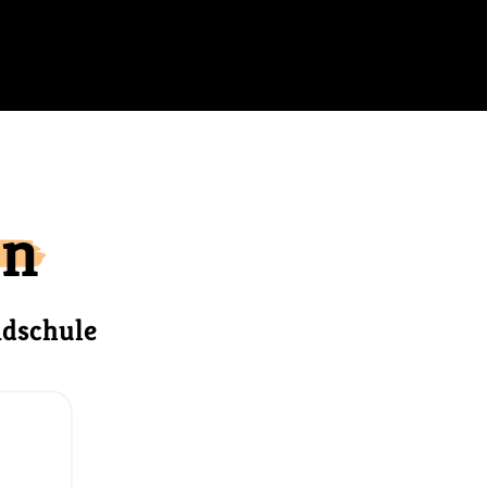
in
ndschule