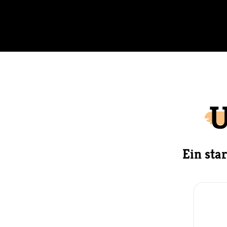
U
Ein sta